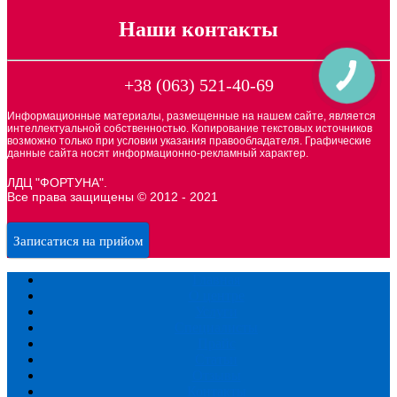
Наши контакты
+38 (063) 521-40-69
Информационные материалы, размещенные на нашем сайте, является
интеллектуальной собственностью. Копирование текстовых источников
возможно только при условии указания правообладателя. Графические
данные сайта носят информационно-рекламный характер.
ЛДЦ "ФОРТУНА".
Все права защищены © 2012 - 2021
Записатися на прийом
Главная
О центре
Услуги
Специалисты
Прайс
Статьи
Отзывы
Контакты