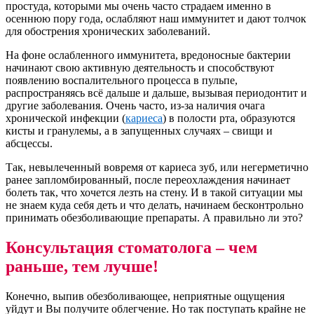
простуда, которыми мы очень часто страдаем именно в
осеннюю пору года, ослабляют наш иммунитет и дают толчок
для обострения хронических заболеваний.
На фоне ослабленного иммунитета, вредоносные бактерии
начинают свою активную деятельность и способствуют
появлению воспалительного процесса в пульпе,
распространяясь всё дальше и дальше, вызывая периодонтит и
другие заболевания. Очень часто, из-за наличия очага
хронической инфекции (
кариеса
) в полости рта, образуются
кисты и гранулемы, а в запущенных случаях – свищи и
абсцессы.
Так, невылеченный вовремя от кариеса зуб, или негерметично
ранее запломбированный, после переохлаждения начинает
болеть так, что хочется лезть на стену. И в такой ситуации мы
не знаем куда себя деть и что делать, начинаем бесконтрольно
принимать обезболивающие препараты. А правильно ли это?
Консультация стоматолога – чем
раньше, тем лучше!
Конечно, выпив обезболивающее, неприятные ощущения
уйдут и Вы получите облегчение. Но так поступать крайне не