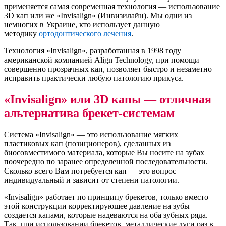
применяется самая современная технология — использование
3D кап или же «Invisalign» (Инвизилайн). Мы одни из
немногих в Украине, кто использует данную
методику
ортодонтического лечения
.
Технология «Invisalign», разработанная в 1998 году
американской компанией Align Technology, при помощи
совершенно прозрачных кап, позволяет быстро и незаметно
исправить практически любую патологию прикуса.
«Invisalign» или 3D капы — отличная
альтернатива брекет-системам
Система «Invisalign» — это использование мягких
пластиковых кап (позиционеров), сделанных из
биосовместимого материала, которые Вы носите на зубах
поочередно по заранее определенной последовательности.
Сколько всего Вам потребуется кап — это вопрос
индивидуальный и зависит от степени патологии.
«Invisalign» работает по принципу брекетов, только вместо
этой конструкции корректирующее давление на зубы
создается капами, которые надеваются на оба зубных ряда.
Так, при использовании брекетов, металлические дуги раз в