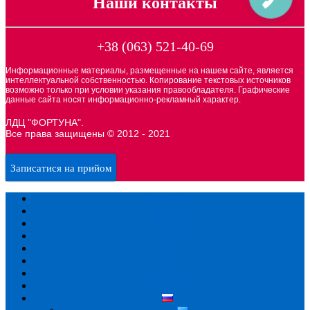
Наши контакты
+38 (063) 521-40-69
Информационные материалы, размещенные на нашем сайте, является
интеллектуальной собственностью. Копирование текстовых источников
возможно только при условии указания правообладателя. Графические
данные сайта носят информационно-рекламный характер.
ЛДЦ "ФОРТУНА".
Все права защищены © 2012 - 2021
Записатися на прийом
Главная
О центре
Услуги
Специалисты
Прайс
Статьи
Отзывы
Контакты