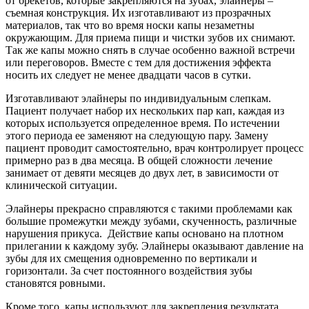
от брекетов, которые закрепляются на зубах, элайнеры –
съемная конструкция. Их изготавливают из прозрачных
материалов, так что во время носки капы незаметны
окружающим. Для приема пищи и чистки зубов их снимают.
Так же капы можно снять в случае особенно важной встречи
или переговоров. Вместе с тем для достижения эффекта
носить их следует не менее двадцати часов в сутки.
Изготавливают элайнеры по индивидуальным слепкам.
Пациент получает набор их нескольких пар кап, каждая из
которых используется определенное время. По истечении
этого периода ее заменяют на следующую пару. Замену
пациент проводит самостоятельно, врач контролирует процесс
примерно раз в два месяца. В общей сложности лечение
занимает от девяти месяцев до двух лет, в зависимости от
клинической ситуации.
Элайнеры прекрасно справляются с такими проблемами как
большие промежутки между зубами, скученность, различные
нарушения прикуса. Действие капы основано на плотном
прилегании к каждому зубу. Элайнеры оказывают давление на
зубы для их смещения одновременно по вертикали и
горизонтали. За счет постоянного воздействия зубы
становятся ровными.
Кроме того, капы используют для закрепления результата