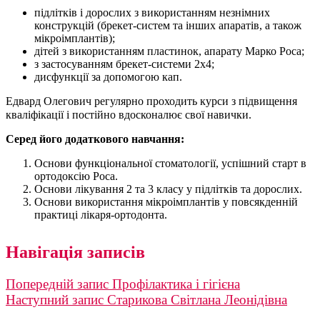
підлітків і дорослих з використанням незнімних
конструкцій (брекет-систем та інших апаратів, а також
мікроімплантів);
дітей з використанням пластинок, апарату Марко Роса;
з застосуванням брекет-системи 2х4;
дисфункції за допомогою кап.
Едвард Олегович регулярно проходить курси з підвищення
кваліфікації і постійно вдосконалює свої навички.
⠀
Серед його додаткового навчання:
Основи функціональної стоматології, успішний старт в
ортодоксію Роса.
Основи лікування 2 та 3 класу у підлітків та дорослих.
Основи використання мікроімплантів у повсякденній
практиці лікаря-ортодонта.
Навігація записів
Попередній запис
Профілактика і гігієна
Наступний запис
Старикова Світлана Леонідівна