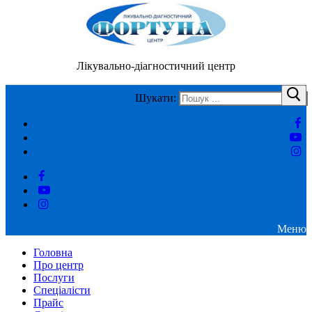
Лікувально-діагностичний центр
Шукати:
Меню
Головна
Про центр
Послуги
Спеціалісти
Прайс