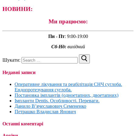
НОВИНИ:
Ми працюємо:
Пн - Пт
:
9:00-19:00
Сб-Нд:
вихідний
Шукати:
Недавні записи
Оперативне лікування та реабілітація СНЧ суглоба.
Ендопротезування суглоба.
Постановка імплантів (одноетапних, двоетапних)
Імпланти Dentis. Особливості. Переваги.
Данило В’ячеславович Семененко
Петрашко Владислав Янович
Останні коментарі
Архіви