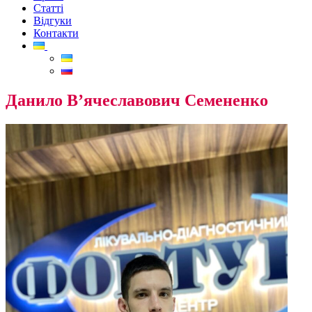
Статті
Відгуки
Контакти
Данило В’ячеславович Семененко