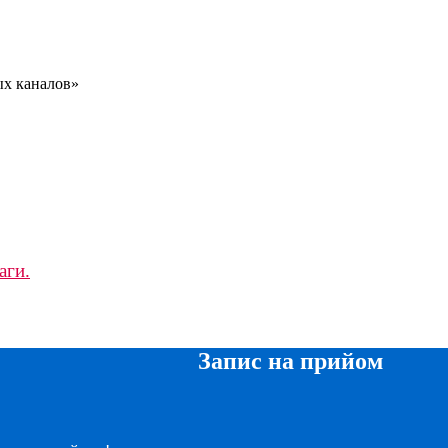
ых каналов»
аги.
Запис на прийом