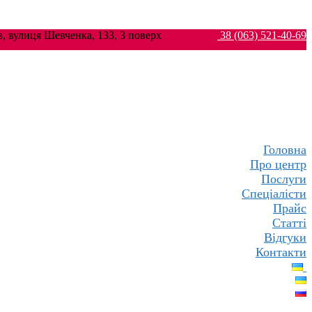
ків, вулиця Шевченка, 133, 3 поверх
38 (063) 521-40-69
Головна
Про центр
Послуги
Спеціалісти
Прайс
Статті
Відгуки
Контакти