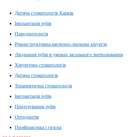
Дитяча стоматологія Харків
Імплантація зубів
Пародонтологія
Реконструктивна щелепно-лицьова хірургія
Лікування зубів в умовах загального знеболювання
Хірургічна стоматологія
Дитяча стоматологія
Терапевтична стоматологія
Імплантація зубів
Протезування зубів
Ортодонтія
Профілактика і гігієна